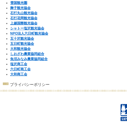
雪国観光圏
舞子観光協会
石打丸山観光協会
石打花岡観光協会
上越国際観光協会
シャトー塩沢観光協会
NPO法人六日町観光協会
五十沢観光協会
五日町観光協会
大和観光協会
しおざわ農業協同組合
魚沼みなみ農業協同組合
塩沢商工会
六日町商工会
大和商工会
プライバシーポリシー