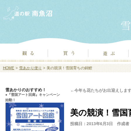
HOME
>
雪あかり便り
> 美の競演！雪国育ちの錦鯉
雪あかりのおすすめ！
←今年も花たちがお出迎えしま
●『雪国アート回廊』キャンペーン
始動！
美の競演！雪国
投稿日：2013年6月3日 作成者：w