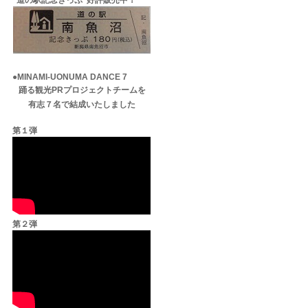
"道の駅記念きっぷ"好評販売中！
●MINAMI-UONUMA DANCE 7
踊る観光PRプロジェクトチームを
有志７名で結成いたしました
第１弾
第２弾