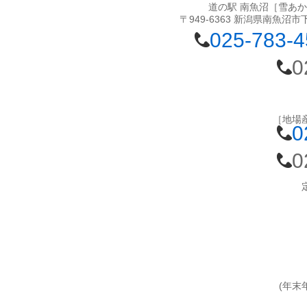
道の駅 南魚沼［雪あ
〒949-6363 新潟県南魚沼市
025-783-
0
［地場
0
0
(年末