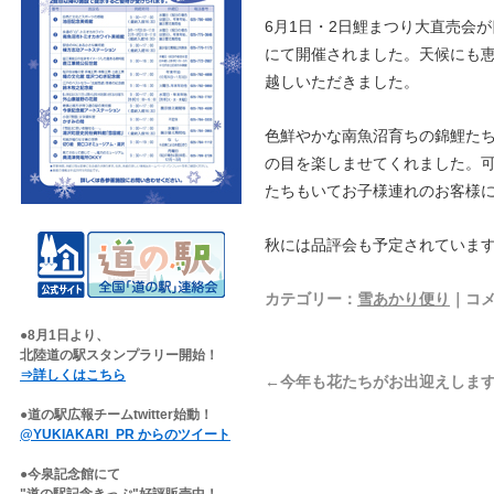
6月1日・2日鯉まつり大直売会が
にて開催されました。天候にも
越しいただきました。
色鮮やかな南魚沼育ちの錦鯉た
の目を楽しませてくれました。
たちもいてお子様連れのお客様
秋には品評会も予定されていま
カテゴリー：
雪あかり便り
｜コ
●8月1日より、
北陸道の駅スタンプラリー開始！
⇒詳しくはこちら
←今年も花たちがお出迎えしま
●道の駅広報チームtwitter始動！
@YUKIAKARI_PR からのツイート
●今泉記念館にて