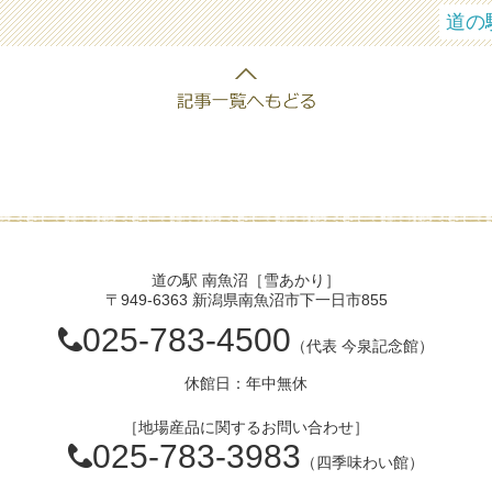
道の
道の駅 南魚沼［雪あかり］
〒949-6363 新潟県南魚沼市下一日市855
025-783-4500
（代表 今泉記念館）
休館日：年中無休
［地場産品に関するお問い合わせ］
025-783-3983
（四季味わい館）