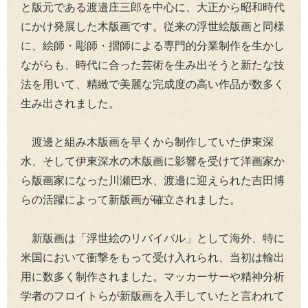
と版元である渡邉庄三郎を中心に、大正から昭和時代
にかけ発展した木版画です。従来の浮世絵版画と同様
に、絵師・彫師・摺師による専門的分業制作を生かし
ながらも、時代に合った芸術を生み出そうと新たな技
法を用いて、精緻で美麗な完成度の高い作品が数多く
生み出されました。
渡邊と組み木版画を早くから制作していた伊東深
水、そして伊東深水の木版画に影響を受けて洋画家か
ら版画家になった川瀬巴水、渡邊に迎えられた吉田博
らの活躍によって新版画が確立されました。
新版画は「浮世絵のリバイバル」として海外、特に
米国において衝撃をもって受け入れられ、当初は輸出
用に数多く制作されました。マッカーサーや精神分析
学者のフロイトらが新版画を入手していたと言われて