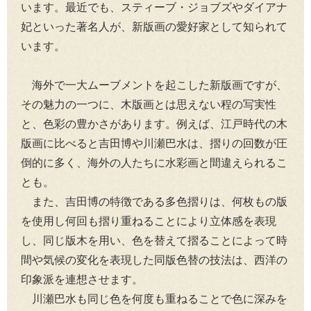
います。最近でも、スティーブ・ジョブズやダイアナ
妃といった著名人が、新版画の愛好家として知られて
います。
海外で一大ムーブメントを起こした新版画ですが、
その魅力の一つに、木版画とは思えない程の写実性
と、色彩の豊かさがあります。例えば、江戸時代の木
版画に比べると吉田博や川瀬巴水は、摺りの回数が圧
倒的に多く、海外の人たちに水彩画と間違えられるこ
とも。
また、吉田博の特徴である多色摺りは、何枚もの版
を使用し何回も摺り重ねることにより立体感を表現
し、同じ版木を用い、色を替えて摺ることによって時
間や気候の変化を表現した同版色替の技法は、西洋の
印象派を連想させます。
川瀬巴水も同じ色を何度も重ねることで色に深みを