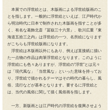
本展での浮世絵とは、木版画による浮世絵版画のこ
とを指します。一般的に浮世絵といえば、江戸時代か
ら明治時代に日本で制作された木版画を指すことが多
く、有名な葛飾北斎『冨嶽三十六景』、歌川広重『東
海道五拾三之内』は浮世絵の一つ、名所絵になります
がこちらも浮世絵版画になります。
浮世絵は木版画以外にもあり、例えば直接紙に描い
た一点物の作品は肉筆浮世絵となります。このように
浮世絵にも色々ありますが、浮世絵の”浮世”とは元々
は「現代風な」「当世風な」といった意味を持ってお
り、浮世絵で描かれるテーマはその時代の暮らし、風
俗、流行などが基本となります。要するに浮世絵と
は、当代の風俗に関して描く風俗画を指します。
一方、新版画とは江戸時代の浮世絵を復興させよう