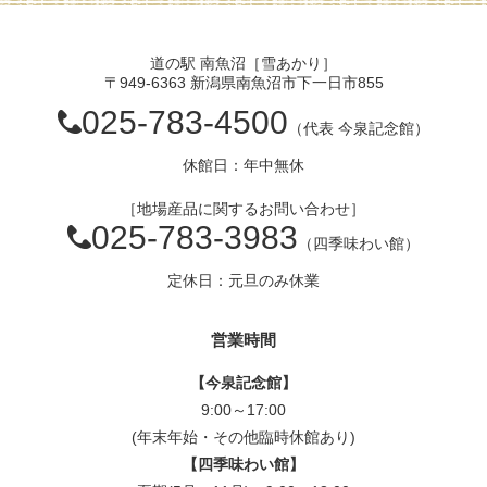
道の駅 南魚沼［雪あかり］
〒949-6363 新潟県南魚沼市下一日市855
025-783-4500
（代表 今泉記念館）
休館日：年中無休
［地場産品に関するお問い合わせ］
025-783-3983
（四季味わい館）
定休日：元旦のみ休業
営業時間
【今泉記念館】
9:00～17:00
(年末年始・その他臨時休館あり)
【四季味わい館】