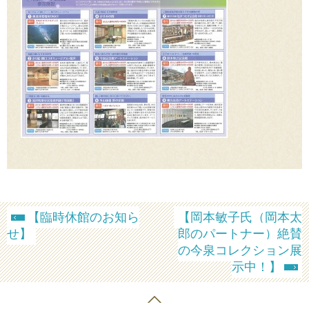
【臨時休館のお知ら
【岡本敏子氏（岡本太
せ】
郎のパートナー）絶賛
の今泉コレクション展
示中！】