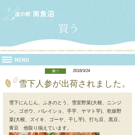
2018/3/24
雪下人参が出荷されました。
雪下にんじん、ふきのとう、雪室野菜(大根、ニンジ
ン、ゴボウ、バレイショ、手芋、ヤマト芋)、乾燥野
菜(大根、ズイキ、ゴーヤ、干し芋)、打ち豆、黒豆、
青豆 他取り揃えています。