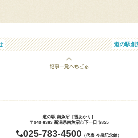
せ
道の駅創
道の駅 南魚沼［雪あかり］
〒949-6363 新潟県南魚沼市下一日市855
025-783-4500
（代表 今泉記念館）