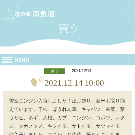
2021/12/14
2021.12.14 10:00
雪室ニンジン入荷しました！正月飾り、新米も取り揃
えています。干柿、ほうれん草、キャベツ、白菜、葉
ワサビ、ネギ、大根、カブ、ニンジン、ゴボウ、レタ
ス、タカノツメ、キクイモ、サトイモ、サツマイモ
他入荷しました。おこわ、お惣菜、笹だんご、ちま