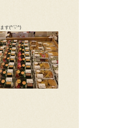
(^▽^)