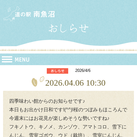
2026/4/6
2026.04.06 10:30
四季味わい館からのお知らせです♪
本日もお出かけ日和です!(^^)!桜のつぼみもほころんで
今週末にはお花見が楽しめそうな勢いですね♪
フキノトウ、キノメ、カンゾウ、アマトコロ、雪下に
んじん、雪室ゴボウ、ウド（栽培）、雪室にんじん、