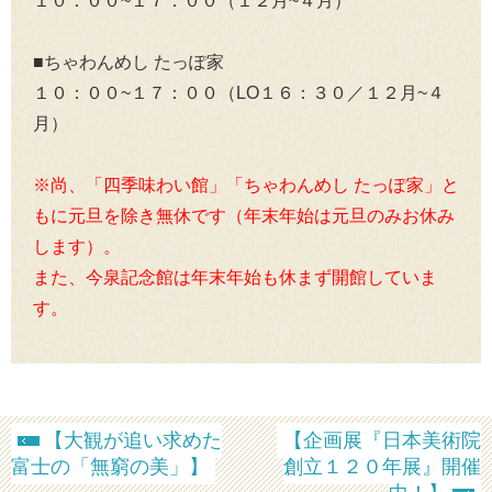
１０：００~１７：００（１２月~４月）
■ちゃわんめし たっぽ家
１０：００~１７：００（LO１６：３０／１２月~４
月）
※尚、「四季味わい館」「ちゃわんめし たっぽ家」と
もに元旦を除き無休です（年末年始は元旦のみお休み
します）。
また、今泉記念館は年末年始も休まず開館していま
す。
【大観が追い求めた
【企画展『日本美術院
富士の「無窮の美」】
創立１２０年展』開催